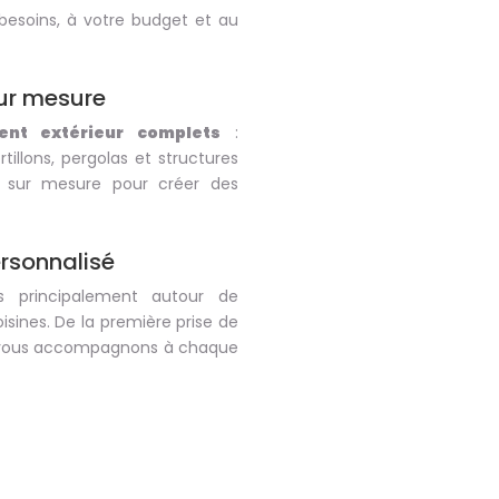
besoins, à votre budget et au
ur mesure
nt extérieur complets
:
rtillons, pergolas et structures
e sur mesure pour créer des
rsonnalisé
s principalement autour de
ines. De la première prise de
us vous accompagnons à chaque