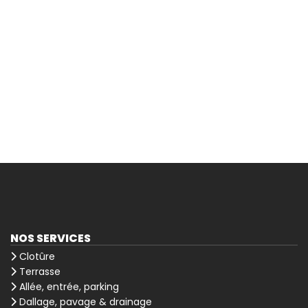
NOS SERVICES
Clotûre
Terrasse
Allée, entrée, parking
Dallage, pavage & drainage