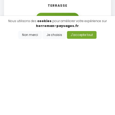
TERRASSE
EN SAVOIR PLUS
Nous utilisons des
cookies
pour améliorer votre expérience sur
herreman-paysages.fr
.
Non merci
Je choisis
J'accepte tout
DALLAGE, PAVAGE & DRAINAGE
EN SAVOIR PLUS