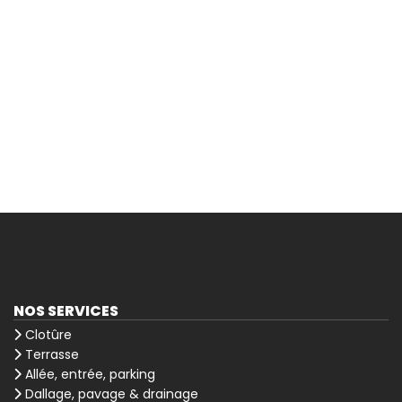
NOS SERVICES
Clotûre
Terrasse
Allée, entrée, parking
Dallage, pavage & drainage