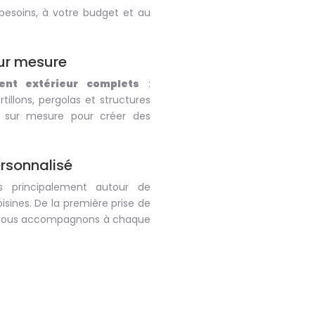
besoins, à votre budget et au
ur mesure
nt extérieur complets
:
rtillons, pergolas et structures
e sur mesure pour créer des
rsonnalisé
s principalement autour de
ines. De la première prise de
us vous accompagnons à chaque