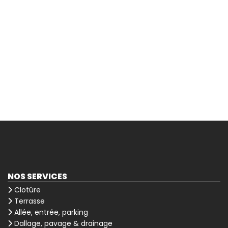
NOS SERVICES
Clotûre
Terrasse
Allée, entrée, parking
Dallage, pavage & drainage