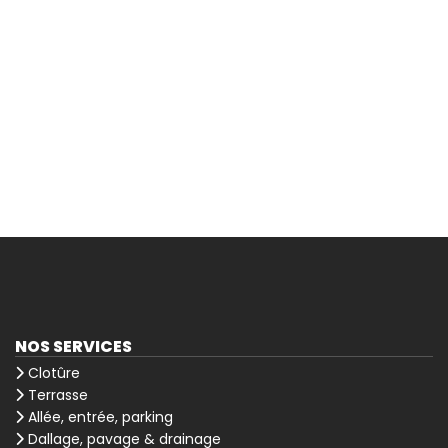
NOS SERVICES
Clotûre
Terrasse
Allée, entrée, parking
Dallage, pavage & drainage