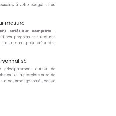
besoins, à votre budget et au
ur mesure
nt extérieur complets
:
rtillons, pergolas et structures
e sur mesure pour créer des
rsonnalisé
s principalement autour de
ines. De la première prise de
us vous accompagnons à chaque