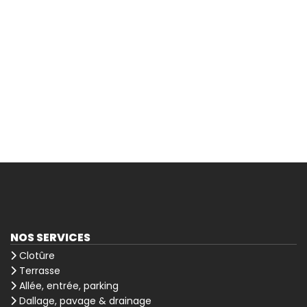
NOS SERVICES
Clotûre
Terrasse
Allée, entrée, parking
Dallage, pavage & drainage