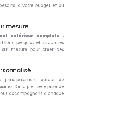
besoins, à votre budget et au
ur mesure
nt extérieur complets
:
rtillons, pergolas et structures
e sur mesure pour créer des
rsonnalisé
s principalement autour de
ines. De la première prise de
us vous accompagnons à chaque