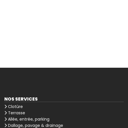
NOS SERVICES
Clotûre
Terrasse
Allée, entrée, parking
Dallage, pavage & drainage