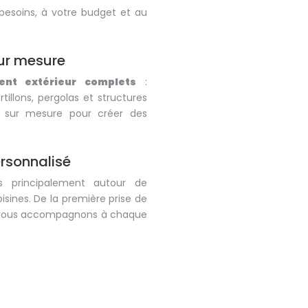
besoins, à votre budget et au
ur mesure
nt extérieur complets
:
rtillons, pergolas et structures
e sur mesure pour créer des
rsonnalisé
s principalement autour de
ines. De la première prise de
us vous accompagnons à chaque