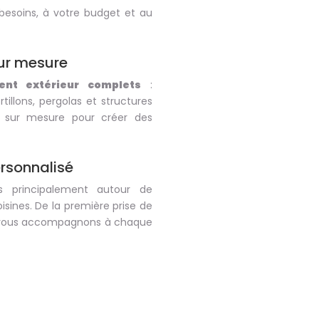
besoins, à votre budget et au
ur mesure
nt extérieur complets
:
rtillons, pergolas et structures
e sur mesure pour créer des
rsonnalisé
s principalement autour de
ines. De la première prise de
us vous accompagnons à chaque