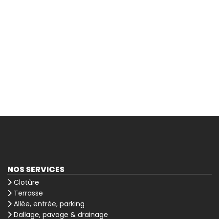
NOS SERVICES
Clotûre
Terrasse
Allée, entrée, parking
Dallage, pavage & drainage